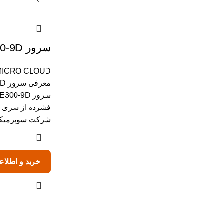
سرور Supermicro SYS-E300-9D
MICRO CLOUD
معر
شرکت سوپرمیکر
خرید و اطلاع