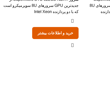
NB3RT یکی از جدیدترین GPU سرورهای 8U
جدیدترین GPU سرورهای 8U سوپرمیکرو است
ازنده
که با دو پردازنده Intel Xeon
خرید و اطلاعات بیشتر