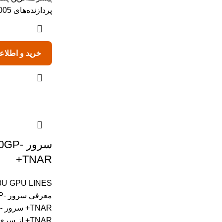
پردازنده‌های AMD EPYC™ 9004/9005 است
خرید و اطلاع
سرور 
TNAR+
U GPU LINES
معر
R