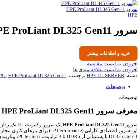
سرور HPE ProLiant DL345 Gen11
HPE
سرور HPE ProLiant DL325 Gen11
خرید و اطلاعات بیشتر
افزودن به لیست مقایسه
افزودن به لیست علاقه مندی ها
دسته:
HPE 1U SERVER
برچسب:
HPE ProLiant DL325 Gen11
,
PU
توضیحات
توضیحات
معرفی سرور HPE ProLiant DL325 Gen11
سرور
HPE ProLiant DL325 Gen11
یک سرور رکمونت 1U تک‌پردازنده‌ای است که با پردازنده‌های
این سرور اقتصادی-کارایی (1P Performance) برای بارهای کاری مجازی‌سازی، نرم‌افزارمحور، VDI، CDN و اپلیکیشن‌های امن در لبه شبکه طراحی شده است.