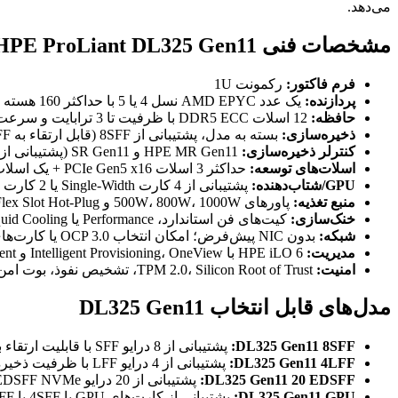
می‌دهد.
مشخصات فنی HPE ProLiant DL325 Gen11
فرم فاکتور:
رکمونت 1U
پردازنده:
یک عدد AMD EPYC نسل 4 یا 5 با حداکثر 160 هسته و فرکانس پایه تا 3.85GHz
حافظه:
12 اسلات DDR5 ECC با ظرفیت تا 3 ترابایت و سرعت 6400MT/s
ذخیره‌سازی:
بسته به مدل، پشتیبانی از 8SFF (قابل ارتقاء به 10SFF)، 4LFF، 20 EDSFF یا پیکربندی GPU با 4SFF/8EDSFF
کنترلر ذخیره‌سازی:
HPE MR Gen11 و SR Gen11 (پشتیبانی از SAS، SATA و NVMe)
اسلات‌های توسعه:
حداکثر 3 اسلات PCIe Gen5 x16 + یک اسلات OCP 3.0
GPU/شتاب‌دهنده:
پشتیبانی از 4 کارت Single-Width یا 2 کارت Double-Width
منبع تغذیه:
پاورهای 500W، 800W، 1000W و 1600W Flex Slot Hot-Plug (ریداندنت)
خنک‌سازی:
کیت‌های فن استاندارد، Performance یا Liquid Cooling (بسته به پیکربندی)
شبکه:
بدون NIC پیش‌فرض؛ امکان انتخاب OCP 3.0 یا کارت‌های PCIe (1GbE تا 100GbE)
مدیریت:
HPE iLO 6 با Intelligent Provisioning، OneView و Compute Ops Management
امنیت:
TPM 2.0، Silicon Root of Trust، تشخیص نفوذ، بوت امن
مدل‌های قابل انتخاب DL325 Gen11
DL325 Gen11 8SFF:
پشتیبانی از 8 درایو SFF با قابلیت ارتقاء به 10SFF
DL325 Gen11 4LFF:
پشتیبانی از 4 درایو LFF با ظرفیت ذخیره‌سازی بالا
DL325 Gen11 20 EDSFF:
پشتیبانی از 20 درایو EDSFF NVMe با ظرفیت تا 307.2 ترابایت
DL325 Gen11 GPU:
پشتیبانی از کارت‌های GPU با 4SFF یا 8EDSFF برای بارهای کاری AI/ML