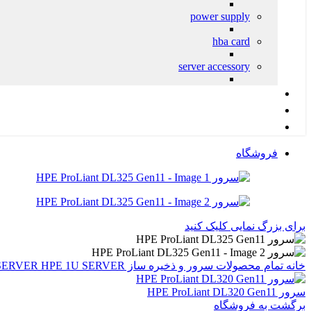
power supply
hba card
server accessory
کانفیگ پیشنهادی آرکا
محصولات شبکه
پشتیبانی و خدمات IT
فروشگاه
برای بزرگ نمایی کلیک کنید
خانه
تمام محصولات
سرور و ذخیره ساز HPE
HPE 1U SERVER
SERVER
سرور HPE ProLiant DL320 Gen11
برگشت به فروشگاه