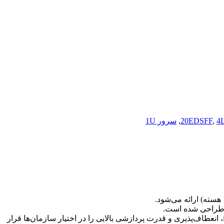
4
,
20EDSFF
,
سرور 1U
DL325 Gen11 با پشتیبانی از DDR5 تا 3 ترابایت، PCIe Gen5، پیکربندی‌های متنوع ذخیره‌سازی (SFF، LFF، EDSFF و GPU) و مدیریت iLO 6، انعطاف‌پذیری و قدرت پردازشی بالایی را در اختیار سازمان‌ها قرار