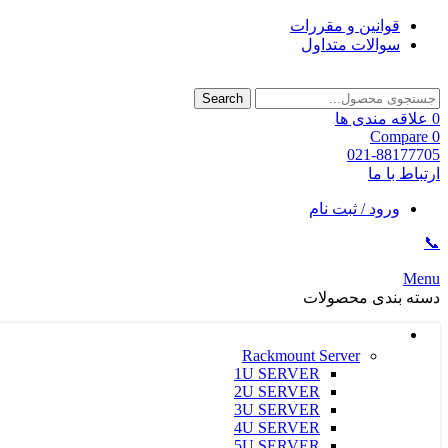
قوانین و مقررات
سوالات متداول
Search
0
علاقه مندی ها
Compare
0
021-88177705
ارتباط با ما
ورود / ثبت نام
📞
Menu
دسته بندی محصولات
سرور و ذخیره ساز HPE
Rackmount Server
1U SERVER
2U SERVER
3U SERVER
4U SERVER
5U SERVER