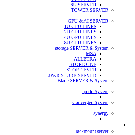
6U SERVER
TOWER SERVER
GPU & AI SERVER
1U GPU LINES
2U GPU LINES
4U GPU LINES
8U GPU LINES
storage SERVER & System
MSA
ALLETRA
STORE ONE
STORE EVER
3PAR STORE SERVER
Blade SERVER & System
apollo System
Converged System
synergy
سرور و ذخیره ساز Supermicro
rackmount server