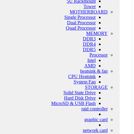
5U Rackmount
Tower
MOTHERBOARD
Single Processor
Dual Processor
Quad Processor
MEMORY
DDR3
DDR4
DDR5
Processor
Intel
AMD
heatsink & fan
CPU Heatsink
System Fan
STORAGE
Solid State Drive
Hard Disk Drive
MicroSD & USB Flash
raid controller
graphic card
network card