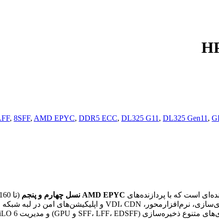
LFF
,
8SFF
,
AMD EPYC
,
DDR5 ECC
,
DL325 G11
,
DL325 Gen11
,
G
AMD EPYC نسل چهارم و پنجم
(تا 160 هسته) ارائه می‌شود.