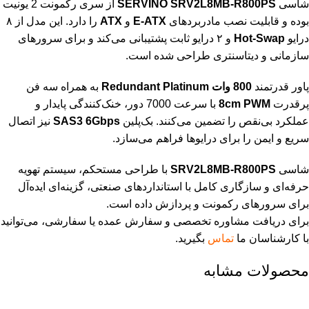
شاسی
SERVINO SRV2L8MB-R800PS
از سری رکمونت 2 یونیت
بوده و قابلیت نصب مادربردهای
E-ATX
و
ATX
را دارد. این مدل از ۸
درایو
Hot-Swap
و ۲ درایو ثابت پشتیبانی می‌کند و برای سرورهای
سازمانی و دیتاسنتری طراحی شده است.
پاور قدرتمند
800 وات Redundant Platinum
به همراه سه فن
پرقدرت
8cm PWM
با سرعت 7000 دور، خنک‌کنندگی پایدار و
عملکرد بی‌نقص را تضمین می‌کنند. بک‌پلین
SAS3 6Gbps
نیز اتصال
سریع و ایمن را برای درایوها فراهم می‌سازد.
شاسی
SRV2L8MB-R800PS
با طراحی مستحکم، سیستم تهویه
حرفه‌ای و سازگاری کامل با استانداردهای صنعتی، گزینه‌ای ایده‌آل
برای سرورهای رکمونت و پردازش داده است.
برای دریافت مشاوره تخصصی و سفارش عمده یا سفارشی، می‌توانید
با کارشناسان ما
تماس
بگیرید.
محصولات مشابه