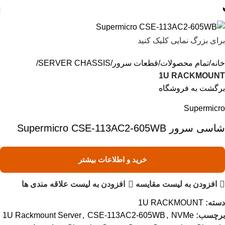
برای بزرگ نمایی کلیک کنید
خانه
تمام محصولات
قطعات سرور
SERVER CHASSIS
1U RACKMOUNT
برگشت به فروشگاه
Supermicro
شاسی سرور Supermicro CSE-113AC2-605WB
خرید و اطلاعات بیشتر
افزودن به لیست مقایسه
افزودن به لیست علاقه مندی ها
دسته:
1U RACKMOUNT
برچسب:
NVMe
,
CSE-113AC2-605WB
,
1U Rackmount Server