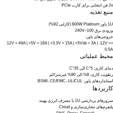
2x فن انتخابی برای کارت PCIe
منبع تغذیه
1U پاور 600W Platinum (کارایی 92%)
ورودی برق 100–240V
خروجی‌های پاور:
+12V = 49A | +5V = 18A | +3.3V = 15A | +5Vsb = 3A | -12V =
0.5A
محیط عملیاتی
دمای کاری: 5°C الی 35°C
رطوبت کاری: 8% الی 90% غیرمتراکم
استانداردهای پاور: BSMI، CE/EMC، UL/CUL
کاربردها
سرورهای پردازشی 1U با مصرف انرژی بهینه
پلتفرم‌های مجازی‌سازی و Cloud