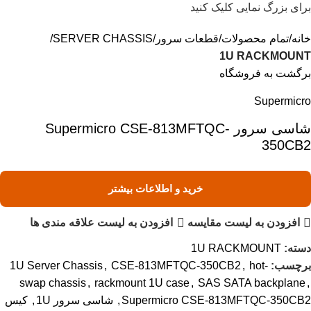
برای بزرگ نمایی کلیک کنید
خانه
تمام محصولات
قطعات سرور
SERVER CHASSIS
1U RACKMOUNT
برگشت به فروشگاه
Supermicro
شاسی سرور Supermicro CSE-813MFTQC-
350CB2
خرید و اطلاعات بیشتر
افزودن به لیست مقایسه
افزودن به لیست علاقه مندی ها
دسته:
1U RACKMOUNT
برچسب:
hot-
,
CSE-813MFTQC-350CB2
,
1U Server Chassis
swap chassis
,
rackmount 1U case
,
SAS SATA backplane
,
Supermicro CSE-813MFTQC-350CB2
,
شاسی سرور 1U
,
کیس