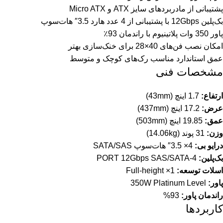
پشتیبانی از مادربردهای سایز ATX و Micro ATX
بک‌پلین 12Gbps با پشتیبانی از 4 عدد هارد 3.5″ هات‌سوپ
پاور 350 وات پلاتینیوم با راندمان 93٪
امکان نصب فن‌های 40×28 برای خنک‌سازی بهتر
عمق استاندارد مناسب رک‌های کوچک و متوسط
مشخصات فنی
ارتفاع:
1.7 اینچ (43mm)
عرض:
17.2 اینچ (437mm)
عمق:
19.85 اینچ (503mm)
وزن:
31 پوند (14.06kg)
درایو بی:
4× 3.5″ هات‌سوپ SATA/SAS
بک‌پلین:
4-PORT 12Gbps SAS/SATA
اسلات توسعه:
1× Full-height
پاور:
350W Platinum Level
راندمان پاور:
93%
کاربردها