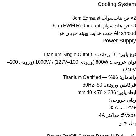
Cooling System
2× فن هات‌سوآپ 8cm Exhaust
3× فن هات‌سوآپ 8cm PWM Redundant
Air shroud جهت هدایت بهینه جریان هوا
Power Supply
نوع پاور:
1U ریداندنت Titanium Single Output
توان خروجی:
800W (ورودی 100–127V) / 1000W (ورودی 200–
240V)
راندمان:
96% — Titanium Certified
فرکانس ورودی:
50–60Hz
ابعاد پاور:
336 × 76 × 40 mm
ریلی خروجی:
+12V: تا 83A
+5Vsb: حداکثر 4A
پنل جلو