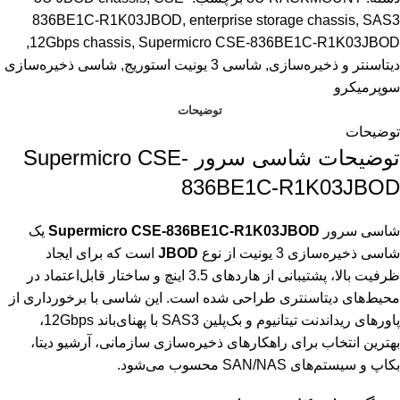
836BE1C-R1K03JBOD
,
enterprise storage chassis
,
SAS3
,
12Gbps chassis
,
Supermicro CSE-836BE1C-R1K03JBOD
دیتاسنتر و ذخیره‌سازی
,
شاسی 3 یونیت استوریج
,
شاسی ذخیره‌سازی
سوپرمیکرو
توضیحات
توضیحات
توضیحات شاسی سرور Supermicro CSE-
836BE1C-R1K03JBOD
شاسی سرور
Supermicro CSE-836BE1C-R1K03JBOD
یک
شاسی ذخیره‌سازی 3 یونیت از نوع
JBOD
است که برای ایجاد
ظرفیت بالا، پشتیبانی از هاردهای 3.5 اینچ و ساختار قابل‌اعتماد در
محیط‌های دیتاسنتری طراحی شده است. این شاسی با برخورداری از
پاورهای ریداندنت تیتانیوم و بک‌پلین SAS3 با پهنای‌باند 12Gbps،
بهترین انتخاب برای راهکارهای ذخیره‌سازی سازمانی، آرشیو دیتا،
بکاپ و سیستم‌های SAN/NAS محسوب می‌شود.