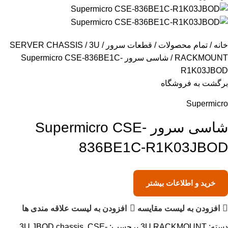
خانه
تمام محصولات
قطعات سرور
3U
SERVER CHASSIS
RACKMOUNT
شاسی سرور Supermicro CSE-836BE1C-
R1K03JBOD
برگشت به فروشگاه
Supermicro
شاسی سرور Supermicro CSE-
836BE1C-R1K03JBOD
خرید و اطلاعات بیشتر
افزودن به لیست مقایسه
افزودن به لیست علاقه مندی ها
دسته:
3U RACKMOUNT
برچسب:
CSE-
,
3U JBOD chassis