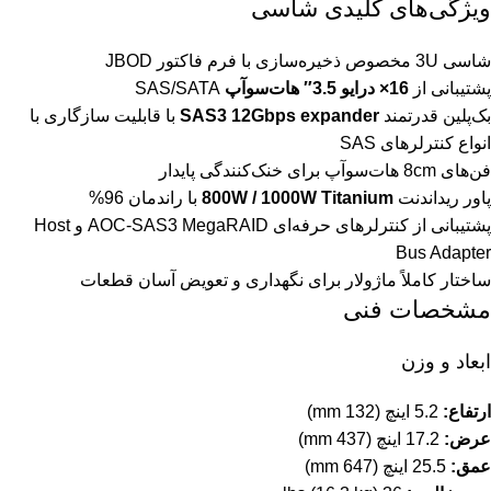
ویژگی‌های کلیدی شاسی
شاسی 3U مخصوص ذخیره‌سازی با فرم فاکتور JBOD
پشتیبانی از
16× درایو 3.5″ هات‌سوآپ
SAS/SATA
بک‌پلین قدرتمند
SAS3 12Gbps expander
با قابلیت سازگاری با
انواع کنترلرهای SAS
فن‌های 8cm هات‌سوآپ برای خنک‌کنندگی پایدار
پاور ریداندنت
800W / 1000W Titanium
با راندمان 96%
پشتیبانی از کنترلرهای حرفه‌ای AOC-SAS3 MegaRAID و Host
Bus Adapter
ساختار کاملاً ماژولار برای نگهداری و تعویض آسان قطعات
مشخصات فنی
ابعاد و وزن
ارتفاع:
5.2 اینچ (132 mm)
عرض:
17.2 اینچ (437 mm)
عمق:
25.5 اینچ (647 mm)