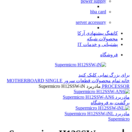
power supply
hba card
server accessory
کانفیگ پیشنهادی آرکا
محصولات شبکه
پشتیبانی و خدمات IT
فروشگاه
برای بزرگ نمایی کلیک کنید
خانه
تمام محصولات
قطعات سرور
SINGLE
MOTHERBOARD
PROCESSOR
مادربرد Supermicro H12SSW-iN
مادربرد Supermicro H12SSW-AN6
برگشت به فروشگاه
مادربرد Supermicro H12SSW-iNL
Supermicro