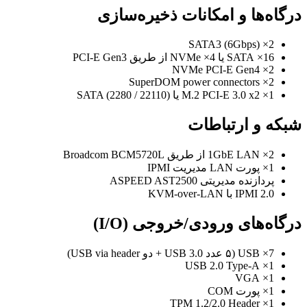
درگاه‌ها و امکانات ذخیره‌سازی
2× SATA3 (6Gbps)
16× SATA یا 4× NVMe از طریق PCI-E Gen3
2× NVMe PCI-E Gen4
2× SuperDOM power connectors
1× M.2 PCI-E 3.0 x2 یا SATA (2280 / 22110)
شبکه و ارتباطات
2× 1GbE LAN از طریق Broadcom BCM5720L
1× پورت LAN مدیریت IPMI
پردازنده مدیریتی ASPEED AST2500
IPMI 2.0 با KVM-over-LAN
درگاه‌های ورودی/خروجی (I/O)
7× USB (۵ عدد USB 3.0 + دو USB via header)
1× USB 2.0 Type-A
1× VGA
1× پورت COM
1× TPM 1.2/2.0 Header