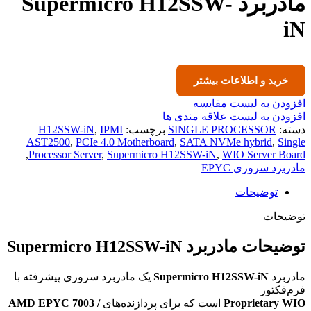
مادربرد Supermicro H12SSW-
iN
خرید و اطلاعات بیشتر
افزودن به لیست مقایسه
افزودن به لیست علاقه مندی ها
دسته:
SINGLE PROCESSOR
برچسب:
IPMI
,
H12SSW-iN
AST2500
,
PCIe 4.0 Motherboard
,
SATA NVMe hybrid
,
Single
,
Processor Server
,
Supermicro H12SSW-iN
,
WIO Server Board
مادربرد سروری EPYC
توضیحات
توضیحات
توضیحات مادربرد Supermicro H12SSW-iN
مادربرد
Supermicro H12SSW-iN
یک مادربرد سروری پیشرفته با
فرم‌فکتور
Proprietary WIO
است که برای پردازنده‌های
AMD EPYC 7003 /