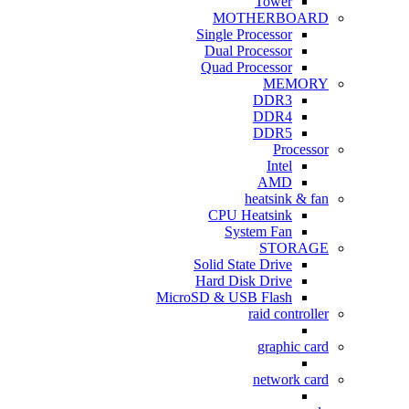
Tower
MOTHERBOARD
Single Processor
Dual Processor
Quad Processor
MEMORY
DDR3
DDR4
DDR5
Processor
Intel
AMD
heatsink & fan
CPU Heatsink
System Fan
STORAGE
Solid State Drive
Hard Disk Drive
MicroSD & USB Flash
raid controller
graphic card
network card