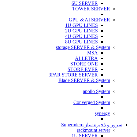
6U SERVER
TOWER SERVER
GPU & AI SERVER
1U GPU LINES
2U GPU LINES
4U GPU LINES
8U GPU LINES
storage SERVER & System
MSA
ALLETRA
STORE ONE
STORE EVER
3PAR STORE SERVER
Blade SERVER & System
apollo System
Converged System
synergy
سرور و ذخیره ساز Supermicro
rackmount server
1U SERVER