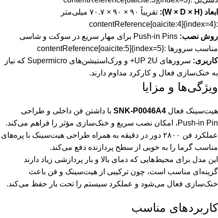
ابعاد (W × D × H):
تقریباً ۹۰ × ۹۰ × ۷۰.۷ میلی‌متر
:contentReference[oaicite:4]{index=4}
روش نصب:
Push-in Pins برای مهار سریع در سوکت و شاسی
مناسب سرورها :contentReference[oaicite:5]{index=5}
کاربری:
سرورهای UP 2U+ و ورک‌استیشن‌های Supermicro که نیاز
به خنک‌سازی فعال و کارکرد مداوم دارند.
ویژگی‌ها و مزایا
هیت‌سینک فعال
SNK-P0046A4
با داشتن فن داخلی و طراحی
Push-in Pin، امکان نصب سریع و خنک‌سازی مؤثر را فراهم می‌کند.
عملکرد فن ۲۸۰۰ دور در دقیقه به همراه طراحی هیت‌سینک با پره‌های
مناسب گرما را به خوبی از سطح پردازنده دفع می‌کند.
این مدل برای محیط‌هایی که دمای بالا و بار پردازشی زیاد دارند
گزینه‌ای مناسب است، چون ترکیبی از هیت‌سینک و فن باعث
خنک‌سازی فعال می‌شود و عملکرد سیستم را تحت بار حفظ می‌کند.
کاربردهای مناسب