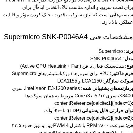
برای نصب سریع، و اندازه مناسب 2U، انتخابی ایده‌آل برای
سیستم‌هایی است که نیاز به ترکیب قدرت، خنک کردن مؤثر و قابلیت
عملکرد بالا دارند.
مشخصات فنی Supermicro SNK-P0046A4
برند:
Supermicro
مدل:
SNK-P0046A4
نوع:
هیت‌سینک فعال با فن (Active CPU Heatsink + Fan)
فرم فاکتور:
2U+ برای سرورها / ورک‌استیشن‌های Supermicro
سوکت سازگار:
LGA1150 و LGA1155
پردازنده‌های پشتیبانی شده:
Intel Xeon E3-1200 series، سری
X3400، سری Core i3 / i5 / i7 مربوط به همان سوکت‌ها
:contentReference[oaicite:1]{index=1}
توان حرارتی قابل پشتیبانی (TDP):
تا ~95 وات
:contentReference[oaicite:2]{index=2}
فن:
سرعت ۲۸۰۰ RPM با کنترل PWM 4-پین و نویز حدود ۳۳.۵
دسی‌بل :contentReference[oaicite:3]{index=3}