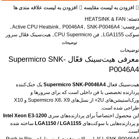
افزودن به لیست مقایسه
افزودن به لیست علاقه مندی ها
دسته:
HEATSINK & FAN
برچسب:
SNK-P0046A4
,
P0046A4
,
Active CPU Heatsink
,
سوکت LGA1155
,
فن CPU Supermicro
,
هیت‌سینک فعّال سرور
توضیحات
توضیحات
معرفی هیت‌سینک فعّال Supermicro SNK-
P0046A4
هیت‌سینک فعال
Supermicro SNK-P0046A4
یک خنک‌کننده
پردازنده تخصصی با فن داخلی است که برای سرورها و
ورک‌استیشن‌های 2U+ از نسل‌های Supermicro X8، X9 و X10
طراحی شده است.
این محصول اختصاصاً برای پردازنده‌های سری
Intel Xeon E3-1200
و پردازنده‌هایی با سوکت‌های
LGA1150 / LGA1155
ساخته شده
است.
SNK-P0046A4 با کارایی بالا در دفع حرارت، طراحی Push-in Pin