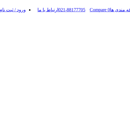
021-88177705
Compare
0
ه مندی ها
ارتباط با ما
ورود / ثبت نام