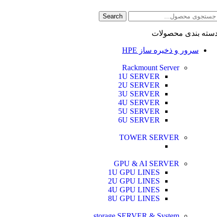
Search
سته بندی محصولات
سرور و ذخیره ساز HPE
Rackmount Server
1U SERVER
2U SERVER
3U SERVER
4U SERVER
5U SERVER
6U SERVER
TOWER SERVER
GPU & AI SERVER
1U GPU LINES
2U GPU LINES
4U GPU LINES
8U GPU LINES
storage SERVER & System