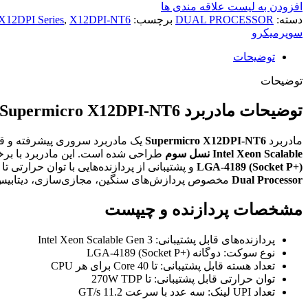
افزودن به لیست علاقه مندی ها
دسته:
DUAL PROCESSOR
برچسب:
X12DPI-NT6
,
X12DPI Series
سوپرمیکرو
توضیحات
توضیحات
توضیحات مادربرد Supermicro X12DPI-NT6
مادربرد
Supermicro X12DPI-NT6
یک مادربرد سروری پیشرفته و قدرتمند از سری X12 بوده که 
Intel Xeon Scalable نسل سوم
طراحی شده است. این مادربرد با بر
LGA-4189 (Socket P+)
و پشتیبانی از پردازنده‌هایی با توان حرارتی تا 270 وات، انتخابی ایده‌آل برای سرورهای
Dual Processor
مخصوص پردازش‌های سنگین، مجازی‌سازی، دیتابیس
مشخصات پردازنده و چیپست
پردازنده‌های قابل پشتیبانی: Intel Xeon Scalable Gen 3
نوع سوکت: دوگانه LGA-4189 (Socket P+)
تعداد هسته قابل پشتیبانی: تا 40 Core برای هر CPU
توان حرارتی قابل پشتیبانی: تا 270W TDP
تعداد UPI لینک: سه عدد با سرعت 11.2 GT/s