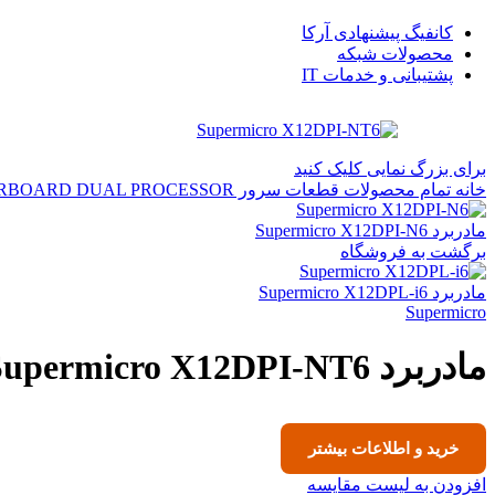
کانفیگ پیشنهادی آرکا
محصولات شبکه
پشتیبانی و خدمات IT
برای بزرگ نمایی کلیک کنید
خانه
تمام محصولات
قطعات سرور
DUAL PROCESSOR
RBOARD
مادربرد Supermicro X12DPI-N6
برگشت به فروشگاه
مادربرد Supermicro X12DPL-i6
Supermicro
مادربرد Supermicro X12DPI-NT6
خرید و اطلاعات بیشتر
افزودن به لیست مقایسه