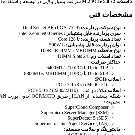
2 اسلات M.2 PCIe 5.0 x2
سرعت بسیار بالایی در توسعه و استفاده از کارت‌های توسعه،
مشخصات فنی
نوع سوکت پردازنده:
Dual Socket BR (LGA-7529)
سری پردازنده قابل پشتیبانی:
Intel Xeon 6900 Series
تعداد هسته پردازنده:
تا 128 Core
توان پردازنده قابل پشتیبانی:
تا 500W
نوع حافظه:
DDR5 RDIMM / MRDIMM
تعداد اسلات رم:
24 DIMM Slots
حداکثر ظرفیت:
Up to 3TB با 6400MT/s (1DPC)
Up to 6TB با 8800MT/s MRDIMM (1DPC)
اسلات PCIe:
16× PCIe 5.0 x8 via MCIO
اسلات M.2:
دو عدد – PCIe 5.0 x2 (2280/22110)
شبکه:
پشتیبانی از LAN از طریق OCP/MCIO (بدون پورت LAN مستقیم)
مدیریت:
SuperCloud Composer
Supermicro Server Manager (SSM)
SuperDoctor 5 (SD5)
Supermicro Thin-Agent Service (TAS)
مانیتورینگ و سلامت سیستم:
پشتیبانی از ACPI 6.5