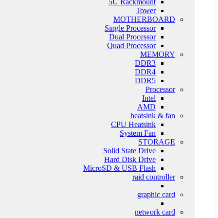
5U Rackmount
Tower
MOTHERBOARD
Single Processor
Dual Processor
Quad Processor
MEMORY
DDR3
DDR4
DDR5
Processor
Intel
AMD
heatsink & fan
CPU Heatsink
System Fan
STORAGE
Solid State Drive
Hard Disk Drive
MicroSD & USB Flash
raid controller
graphic card
network card