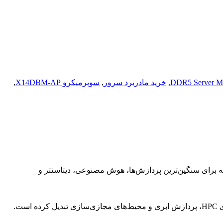
DDR5 Server Mo
,
خرید مادربرد سرور
,
سوپرمیکرو X14DBM-AP
,
ای سرورهای دو پردازنده‌ای نسل BR سوپرمیکرو است که برای سنگین‌ترین پردازش‌ها، هوش مصنوعی، دیتاسنتر و
با پشتیبانی از حافظه‌های DDR5 RDIMM/MRDIMM تا ظرفیت 6 ترابایت، آن را به گزینه‌ای ایده‌آل برای سیستم‌های HPC، پردازش ابری و محیط‌های مجازی‌سازی تبدیل کرده است.