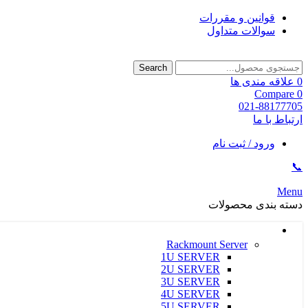
قوانین و مقررات
سوالات متداول
Search
0
علاقه مندی ها
Compare
0
021-88177705
ارتباط با ما
ورود / ثبت نام
📞
Menu
دسته بندی محصولات
سرور و ذخیره ساز HPE
Rackmount Server
1U SERVER
2U SERVER
3U SERVER
4U SERVER
5U SERVER