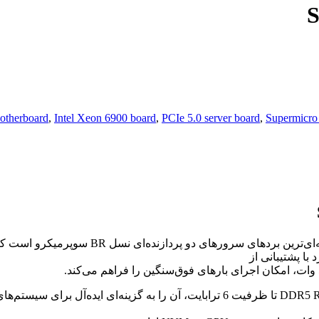
therboard
,
Intel Xeon 6900 board
,
PCIe 5.0 server board
,
Supermicr
یکی از جدیدترین و حرفه‌ای‌ترین برده