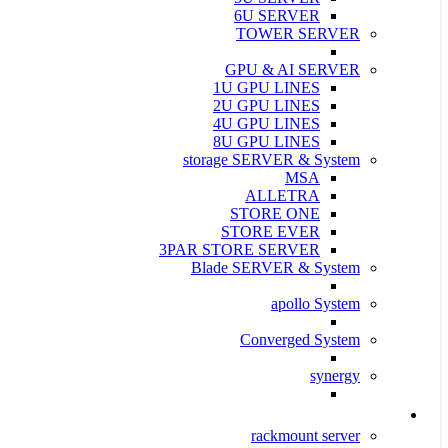
6U SERVER
TOWER SERVER
GPU & AI SERVER
1U GPU LINES
2U GPU LINES
4U GPU LINES
8U GPU LINES
storage SERVER & System
MSA
ALLETRA
STORE ONE
STORE EVER
3PAR STORE SERVER
Blade SERVER & System
apollo System
Converged System
synergy
سرور و ذخیره ساز Supermicro
rackmount server