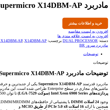
مادربرد Supermicro X14DBM-AP
خرید و اطلاعات بیشتر
افزودن به لیست مقایسه
افزودن به لیست علاقه مندی ها
دسته:
DUAL PROCESSOR
برچسب:
X14DBM-AP
,
o X14DBM-AP
مادربرد سرور BR
توضیحات
توضیحات
توضیحات مادربرد Supermicro X14DBM-AP
مادربرد قدرتمند
Supermicro X14DBM-AP
ماشین‌های مجازی در سطح Enterprise طراحی شده است. این مادربرد با پشتیبانی از
پردازنده‌های Intel Xeon 6900 Series (سوکت LGA-7529)
تا توان 500 وات، امکان اجرای بارهای فوق‌سنگین را فراهم می‌کند.
وجود
24 اسلات DIMM
همچنین با ارائه
16 اسلات PCIe 5.0 x8 از طریق MCIO
و