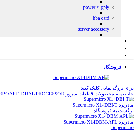
power supply
hba card
server accessory
کانفیگ پیشنهادی آرکا
محصولات شبکه
پشتیبانی و خدمات IT
فروشگاه
برای بزرگ نمایی کلیک کنید
خانه
تمام محصولات
قطعات سرور
DUAL PROCESSOR
RBOARD
مادربرد Supermicro X14DBI-T
برگشت به فروشگاه
مادربرد Supermicro X14DBM-APL
Supermicro