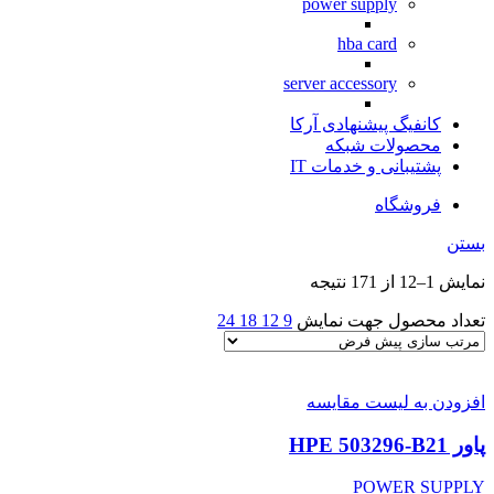
power supply
hba card
server accessory
کانفیگ پیشنهادی آرکا
محصولات شبکه
پشتیبانی و خدمات IT
فروشگاه
بستن
نمایش 1–12 از 171 نتیجه
تعداد محصول جهت نمایش
9
12
18
24
افزودن به لیست مقایسه
پاور HPE 503296-B21
POWER SUPPLY