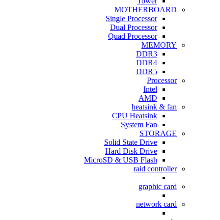
Tower
MOTHERBOARD
Single Processor
Dual Processor
Quad Processor
MEMORY
DDR3
DDR4
DDR5
Processor
Intel
AMD
heatsink & fan
CPU Heatsink
System Fan
STORAGE
Solid State Drive
Hard Disk Drive
MicroSD & USB Flash
raid controller
graphic card
network card