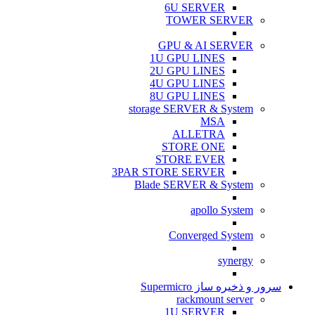
6U SERVER
TOWER SERVER
GPU & AI SERVER
1U GPU LINES
2U GPU LINES
4U GPU LINES
8U GPU LINES
storage SERVER & System
MSA
ALLETRA
STORE ONE
STORE EVER
3PAR STORE SERVER
Blade SERVER & System
apollo System
Converged System
synergy
سرور و ذخیره ساز Supermicro
rackmount server
1U SERVER