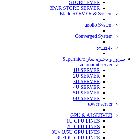
STORE EVER
3PAR STORE SERVER
Blade SERVER & System
apollo System
Converged System
synergy
سرور و ذخیره ساز Supermicro
rackmount server
1U SERVER
2U SERVER
3U SERVER
4U SERVER
5U SERVER
6U SERVER
tower server
GPU & AI SERVER
1U GPU LINES
2U GPU LINES
3U/4U/5U GPU LINES
8U/10U GPU LINES