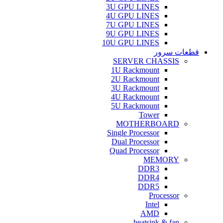
3U GPU LINES
4U GPU LINES
7U GPU LINES
9U GPU LINES
10U GPU LINES
قطعات سرور
SERVER CHASSIS
1U Rackmount
2U Rackmount
3U Rackmount
4U Rackmount
5U Rackmount
Tower
MOTHERBOARD
Single Processor
Dual Processor
Quad Processor
MEMORY
DDR3
DDR4
DDR5
Processor
Intel
AMD
heatsink & fan