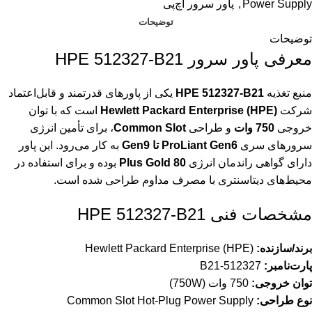
Power Supply
,
پاور سرور اچ‌پی
توضیحات
توضیحات
معرفی پاور سرور HPE 512327-B21
منبع تغذیه
HPE 512327-B21
یکی از پاورهای قدرتمند و قابل‌اعتماد
شرکت
Hewlett Packard Enterprise (HPE)
است که با توان
خروجی
750 وات
و طراحی
Common Slot
، برای تأمین انرژی
سرورهای سری
ProLiant Gen6 تا Gen9
به کار می‌رود. این پاور
دارای گواهی راندمان انرژی
80 Plus Gold
بوده و برای استفاده در
محیط‌های دیتاسنتری با مصرف مداوم طراحی شده است.
مشخصات فنی HPE 512327-B21
برند/سازنده:
Hewlett Packard Enterprise (HPE)
پارت‌نامبر:
512327-B21
توان خروجی:
750 وات (750W)
نوع طراحی:
Common Slot Hot-Plug Power Supply