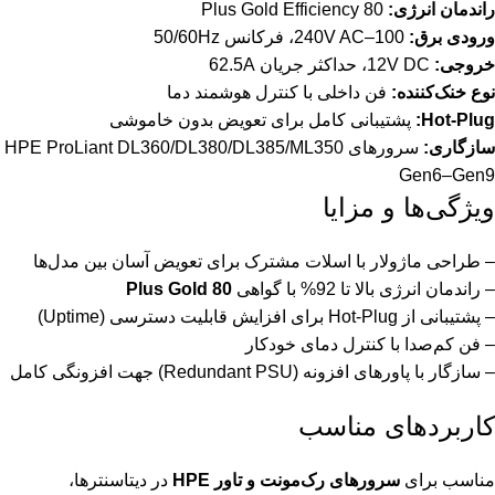
راندمان انرژی:
80 Plus Gold Efficiency
ورودی برق:
100–240V AC، فرکانس 50/60Hz
خروجی:
12V DC، حداکثر جریان 62.5A
نوع خنک‌کننده:
فن داخلی با کنترل هوشمند دما
Hot-Plug:
پشتیبانی کامل برای تعویض بدون خاموشی
سازگاری:
سرورهای HPE ProLiant DL360/DL380/DL385/ML350
Gen6–Gen9
ویژگی‌ها و مزایا
– طراحی ماژولار با اسلات مشترک برای تعویض آسان بین مدل‌ها
– راندمان انرژی بالا تا 92% با گواهی
80 Plus Gold
– پشتیبانی از Hot-Plug برای افزایش قابلیت دسترسی (Uptime)
– فن کم‌صدا با کنترل دمای خودکار
– سازگار با پاورهای افزونه (Redundant PSU) جهت افزونگی کامل
کاربردهای مناسب
مناسب برای
سرورهای رک‌مونت و تاور HPE
در دیتاسنترها،