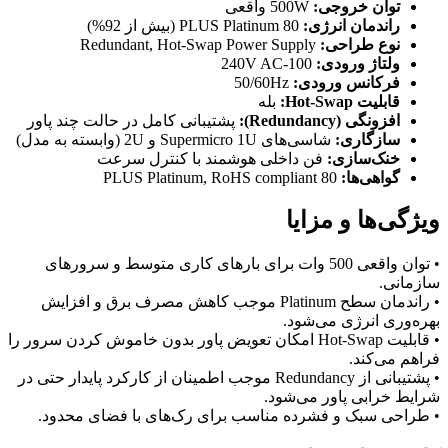
توان خروجی:
500W واقعی
راندمان انرژی:
80 PLUS Platinum (بیش از 92%)
نوع طراحی:
Redundant, Hot-Swap Power Supply
ولتاژ ورودی:
100-240V AC
فرکانس ورودی:
50/60Hz
قابلیت Hot-Swap:
بله
افزونگی (Redundancy):
پشتیبانی کامل در حالت چند پاور
سازگاری:
شاسی‌های Supermicro 1U و 2U (وابسته به مدل)
خنک‌سازی:
فن داخلی هوشمند با کنترل سرعت
گواهی‌ها:
80 PLUS Platinum, RoHS compliant
ویژگی‌ها و مزایا
• توان واقعی 500 وات برای بارهای کاری متوسط و سرورهای
سازمانی.
• راندمان سطح Platinum موجب کاهش مصرف برق و افزایش
بهره‌وری انرژی می‌شود.
• قابلیت Hot-Swap امکان تعویض پاور بدون خاموش کردن سرور را
فراهم می‌کند.
• پشتیبانی از Redundancy موجب اطمینان از کارکرد پایدار حتی در
شرایط خرابی پاور می‌شود.
• طراحی سبک و فشرده مناسب برای رک‌های با فضای محدود.