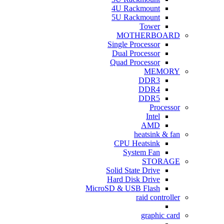
4U Rackmount
5U Rackmount
Tower
MOTHERBOARD
Single Processor
Dual Processor
Quad Processor
MEMORY
DDR3
DDR4
DDR5
Processor
Intel
AMD
heatsink & fan
CPU Heatsink
System Fan
STORAGE
Solid State Drive
Hard Disk Drive
MicroSD & USB Flash
raid controller
graphic card