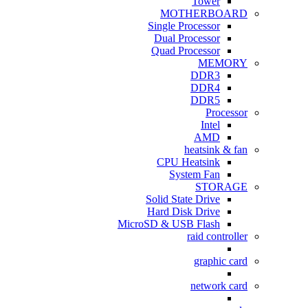
Tower
MOTHERBOARD
Single Processor
Dual Processor
Quad Processor
MEMORY
DDR3
DDR4
DDR5
Processor
Intel
AMD
heatsink & fan
CPU Heatsink
System Fan
STORAGE
Solid State Drive
Hard Disk Drive
MicroSD & USB Flash
raid controller
graphic card
network card