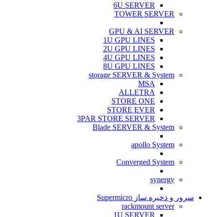
6U SERVER
TOWER SERVER
GPU & AI SERVER
1U GPU LINES
2U GPU LINES
4U GPU LINES
8U GPU LINES
storage SERVER & System
MSA
ALLETRA
STORE ONE
STORE EVER
3PAR STORE SERVER
Blade SERVER & System
apollo System
Converged System
synergy
سرور و ذخیره ساز Supermicro
rackmount server
1U SERVER