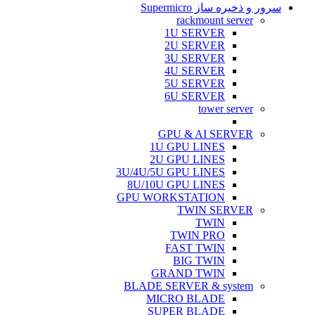
سرور و ذخیره ساز Supermicro
rackmount server
1U SERVER
2U SERVER
3U SERVER
4U SERVER
5U SERVER
6U SERVER
tower server
GPU & AI SERVER
1U GPU LINES
2U GPU LINES
3U/4U/5U GPU LINES
8U/10U GPU LINES
GPU WORKSTATION
TWIN SERVER
TWIN
TWIN PRO
FAST TWIN
BIG TWIN
GRAND TWIN
BLADE SERVER & system
MICRO BLADE
SUPER BLADE