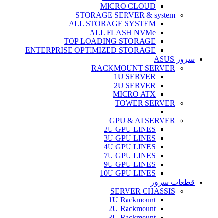
MICRO CLOUD
STORAGE SERVER & system
ALL STORAGE SYSTEM
ALL FLASH NVMe
TOP LOADING STORAGE
ENTERPRISE OPTIMIZED STORAGE
سرور ASUS
RACKMOUNT SERVER
1U SERVER
2U SERVER
MICRO ATX
TOWER SERVER
GPU & AI SERVER
2U GPU LINES
3U GPU LINES
4U GPU LINES
7U GPU LINES
9U GPU LINES
10U GPU LINES
قطعات سرور
SERVER CHASSIS
1U Rackmount
2U Rackmount
3U Rackmount