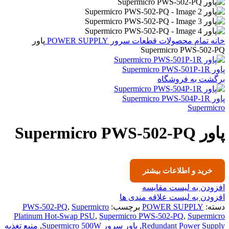
خانه
تمام محصولات
قطعات سرور
POWER SUPPLY
پاور
Supermicro PWS-502-PQ
پاور Supermicro PWS-501P-1R
برگشت به فروشگاه
پاور Supermicro PWS-504P-1R
Supermicro
پاور Supermicro PWS-502-PQ
خرید و اطلاعات بیشتر
افزودن به لیست مقایسه
افزودن به لیست علاقه مندی ها
دسته:
POWER SUPPLY
برچسب:
Supermicro
,
PWS-502-PQ
Platinum Hot-Swap PSU
,
Supermicro PWS-502-PQ
,
Supermicro
Redundant Power Supply
,
پاور سرور Supermicro 500W
,
منبع تغذیه