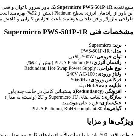
منبع تغذیه
Supermicro PWS-501P-1R
یک پاور سرور با توان واقعی 500 وات است که برای شاسی‌ها و سرورهای Supermicro طراحی شده است.
این پاور از راندمان انرژی سطح Platinum (بیش از 92%) بهره‌مند است و قابلیت Hot-Swap و Redundancy را برای بالاترین میزان پایداری و اطمینان در محیط‌های سازمانی فراهم می‌کند.
طراحی ماژولار و فن داخلی هوشمند باعث افزایش کارایی و کاهش 
مشخصات فنی Supermicro PWS-501P-1R
برند:
Supermicro
مدل:
PWS-501P-1R
توان خروجی:
500W واقعی
راندمان انرژی:
80 PLUS Platinum (بیش از 92%)
نوع طراحی:
Redundant, Hot-Swap Power Supply
ولتاژ ورودی:
100-240V AC
فرکانس ورودی:
50/60Hz
قابلیت Hot-Swap:
بله
افزونگی (Redundancy):
پشتیبانی کامل در حالت چند پاور
سازگاری:
شاسی‌های Supermicro 1U و 2U (وابسته به مدل)
خنک‌سازی:
فن داخلی هوشمند
گواهی‌ها:
80 PLUS Platinum, RoHS compliant
ویژگی‌ها و مزایا
• توان واقعی 500 وات با راندمان بالا برای بارهای کاری متوسط و پایدار.