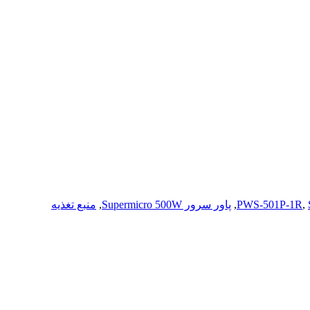
,
PWS-501P-1R
,
پاور سرور Supermicro 500W
,
منبع تغذیه