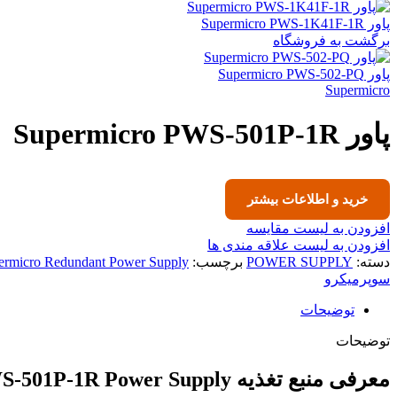
پاور Supermicro PWS-1K41F-1R
برگشت به فروشگاه
پاور Supermicro PWS-502-PQ
Supermicro
پاور Supermicro PWS-501P-1R
خرید و اطلاعات بیشتر
افزودن به لیست مقایسه
افزودن به لیست علاقه مندی ها
دسته:
POWER SUPPLY
برچسب:
ermicro Redundant Power Supply
سوپرمیکرو
توضیحات
توضیحات
معرفی منبع تغذیه Supermicro PWS-501P-1R Power Supply