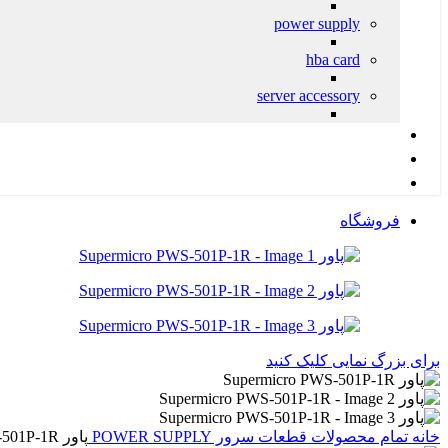
power supply
hba card
server accessory
کانفیگ پیشنهادی آرکا
محصولات شبکه
پشتیبانی و خدمات IT
فروشگاه
برای بزرگ نمایی کلیک کنید
خانه
تمام محصولات
قطعات سرور
POWER SUPPLY
پاور Supermicro PWS-501P-1R