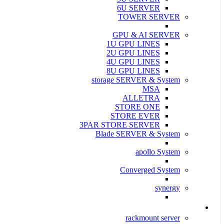
6U SERVER
TOWER SERVER
GPU & AI SERVER
1U GPU LINES
2U GPU LINES
4U GPU LINES
8U GPU LINES
storage SERVER & System
MSA
ALLETRA
STORE ONE
STORE EVER
3PAR STORE SERVER
Blade SERVER & System
apollo System
Converged System
synergy
سرور و ذخیره ساز Supermicro
rackmount server