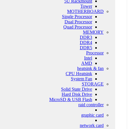
5U Rackmount
Tower
MOTHERBOARD
Single Processor
Dual Processor
Quad Processor
MEMORY
DDR3
DDR4
DDR5
Processor
Intel
AMD
heatsink & fan
CPU Heatsink
System Fan
STORAGE
Solid State Drive
Hard Disk Drive
MicroSD & USB Flash
raid controller
graphic card
network card