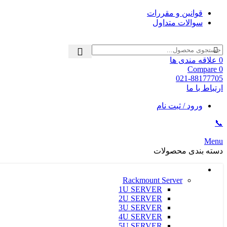
قوانین و مقررات
سوالات متداول
0
علاقه مندی ها
Compare
0
021-88177705
ارتباط با ما
ورود / ثبت نام
📞
Menu
دسته بندی محصولات
سرور و ذخیره ساز HPE
Rackmount Server
1U SERVER
2U SERVER
3U SERVER
4U SERVER
5U SERVER