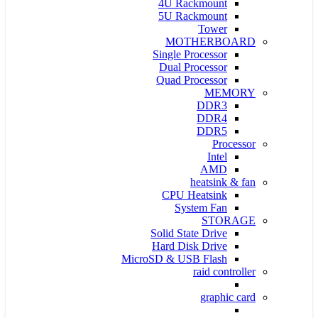
4U Rackmount
5U Rackmount
Tower
MOTHERBOARD
Single Processor
Dual Processor
Quad Processor
MEMORY
DDR3
DDR4
DDR5
Processor
Intel
AMD
heatsink & fan
CPU Heatsink
System Fan
STORAGE
Solid State Drive
Hard Disk Drive
MicroSD & USB Flash
raid controller
graphic card