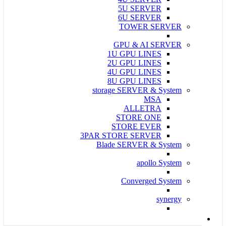
5U SERVER
6U SERVER
TOWER SERVER
GPU & AI SERVER
1U GPU LINES
2U GPU LINES
4U GPU LINES
8U GPU LINES
storage SERVER & System
MSA
ALLETRA
STORE ONE
STORE EVER
3PAR STORE SERVER
Blade SERVER & System
apollo System
Converged System
synergy
سرور و ذخیره ساز Supermicro