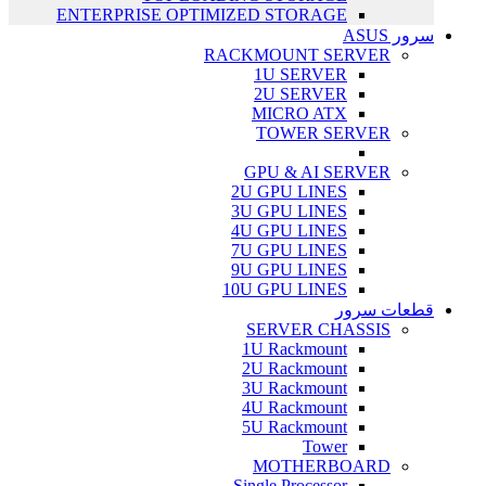
ENTERPRISE OPTIMIZED STORAGE
سرور ASUS
RACKMOUNT SERVER
1U SERVER
2U SERVER
MICRO ATX
TOWER SERVER
GPU & AI SERVER
2U GPU LINES
3U GPU LINES
4U GPU LINES
7U GPU LINES
9U GPU LINES
10U GPU LINES
قطعات سرور
SERVER CHASSIS
1U Rackmount
2U Rackmount
3U Rackmount
4U Rackmount
5U Rackmount
Tower
MOTHERBOARD
Single Processor