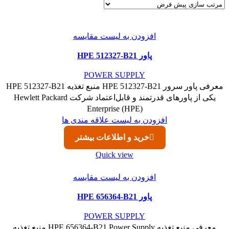
افزودن به لیست مقایسه
پاور HPE 512327-B21
POWER SUPPLY
معرفی پاور سرور HPE 512327-B21 منبع تغذیه HPE 512327-B21
یکی از پاورهای قدرتمند و قابل‌اعتماد شرکت Hewlett Packard
Enterprise (HPE)
افزودن به لیست علاقه مندی ها
خرید و اطلاعات بیشتر
Quick view
افزودن به لیست مقایسه
پاور HPE 656364-B21
POWER SUPPLY
معرفی منبع تغذیه HPE 656364-B21 Power Supply منبع تغذیه