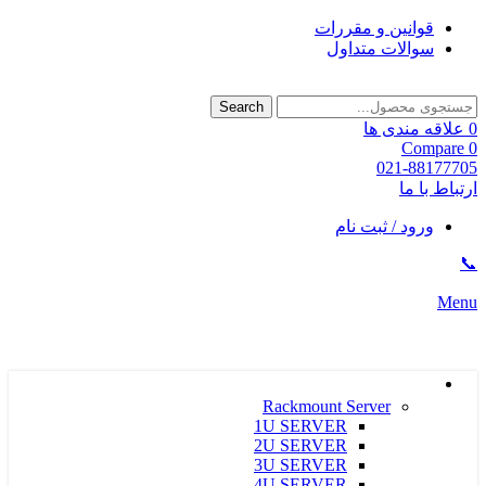
قوانین و مقررات
سوالات متداول
Search
0
علاقه مندی ها
Compare
0
021-88177705
ارتباط با ما
ورود / ثبت نام
📞
Menu
دسته بندی محصولات
سرور و ذخیره ساز HPE
Rackmount Server
1U SERVER
2U SERVER
3U SERVER
4U SERVER