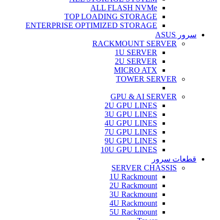
ALL FLASH NVMe
TOP LOADING STORAGE
ENTERPRISE OPTIMIZED STORAGE
سرور ASUS
RACKMOUNT SERVER
1U SERVER
2U SERVER
MICRO ATX
TOWER SERVER
GPU & AI SERVER
2U GPU LINES
3U GPU LINES
4U GPU LINES
7U GPU LINES
9U GPU LINES
10U GPU LINES
قطعات سرور
SERVER CHASSIS
1U Rackmount
2U Rackmount
3U Rackmount
4U Rackmount
5U Rackmount