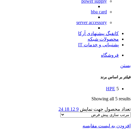
power supply
hba card
server accessory
کانفیگ پیشنهادی آرکا
محصولات شبکه
پشتیبانی و خدمات IT
فروشگاه
بستن
فیلتر بر اساس برند
HPE
5
Showing all 5 results
تعداد محصول جهت نمایش
9
12
18
24
افزودن به لیست مقایسه