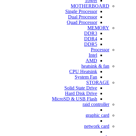
Tower
MOTHERBOARD
Single Processor
Dual Processor
Quad Processor
MEMORY
DDR3
DDR4
DDR5
Processor
Intel
AMD
heatsink & fan
CPU Heatsink
System Fan
STORAGE
Solid State Drive
Hard Disk Drive
MicroSD & USB Flash
raid controller
graphic card
network card