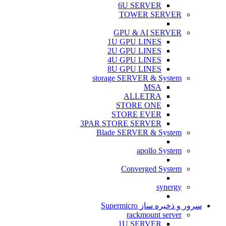
6U SERVER
TOWER SERVER
GPU & AI SERVER
1U GPU LINES
2U GPU LINES
4U GPU LINES
8U GPU LINES
storage SERVER & System
MSA
ALLETRA
STORE ONE
STORE EVER
3PAR STORE SERVER
Blade SERVER & System
apollo System
Converged System
synergy
سرور و ذخیره ساز Supermicro
rackmount server
1U SERVER